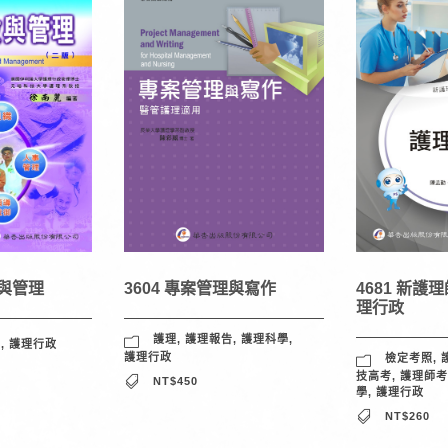
政與管理
3604 專案管理與寫作
4681 新護
理行政
護理
,
護理報告
,
護理科學
,
學
,
護理行政
護理行政
檢定考照
,
技高考
,
護理師考
NT$450
學
,
護理行政
NT$260