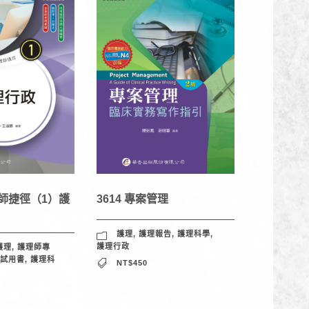
理師捷徑（1）護
3614 專案管理
護理
,
護理報告
,
護理科學
,
護理行政
護理
,
護理師專
試用書
,
護理科
NT$450