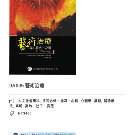
9A005 藝術治療
人文社會學科
,
共同必修‧通識‧心理
,
心理學
,
護理
,
輔助療
法
,
高齡
,
高齡‧社工‧長照
NT$450