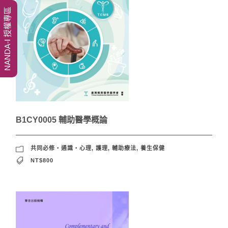
NANDA-I 授權專區
B1CY0005 輔助醫學概論
共同必修‧通識‧心理
,
護理
,
輔助療法
,
養生保健
NT$800