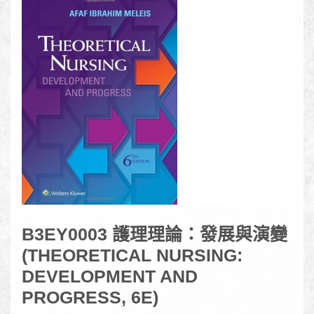
B3EY0003 護理理論：發展與演變
(THEORETICAL NURSING:
DEVELOPMENT AND
PROGRESS, 6E)