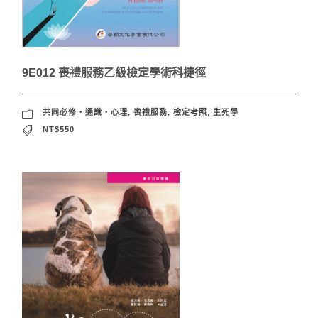
9E012 喪禮服務乙級檢定學術科捷徑
共同必修‧通識‧心理
,
喪禮服務
,
檢定考照
,
生死學
NT$550