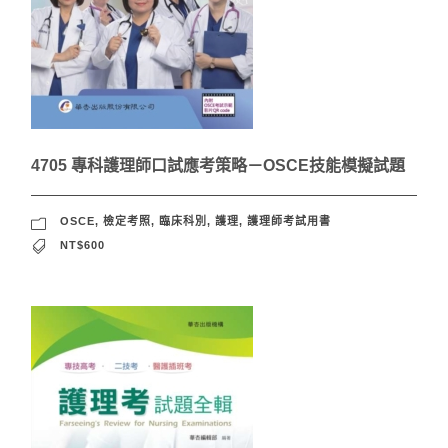
4705 專科護理師口試應考策略－OSCE技能模擬試題
OSCE
,
檢定考照
,
臨床科別
,
護理
,
護理師考試用書
NT$600