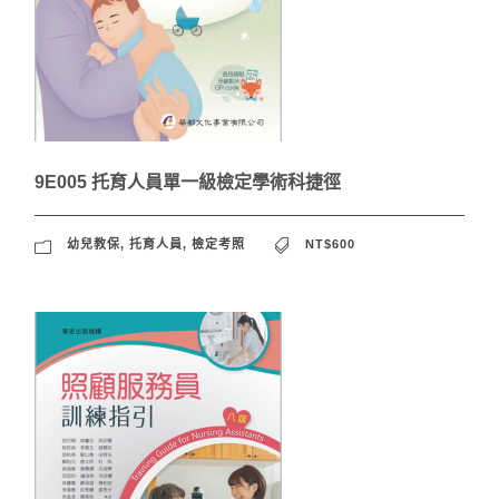
9E005 托育人員單一級檢定學術科捷徑
幼兒教保
,
托育人員
,
檢定考照
NT$600