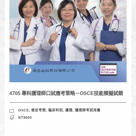
4705 專科護理師口試應考策略－OSCE技能模擬試題
OSCE
,
檢定考照
,
臨床科別
,
護理
,
護理師考試用書
NT$600