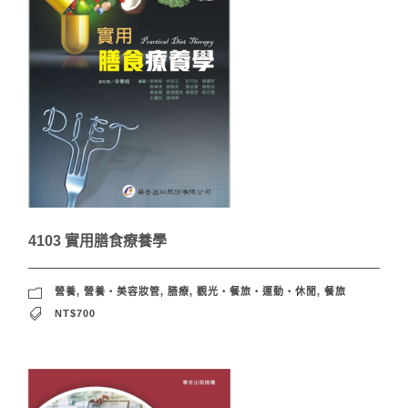
4103 實用膳食療養學
營養
,
營養‧美容妝管
,
膳療
,
觀光‧餐旅‧運動‧休閒
,
餐旅
NT$700