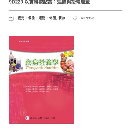
9D229 以實務觀點談：連鎖與授權加盟
觀光‧餐旅‧運動‧休閒
,
餐旅
NT$350