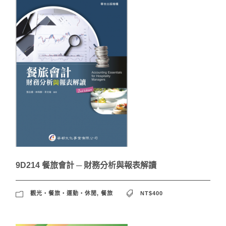
9D214 餐旅會計 ─ 財務分析與報表解讀
觀光‧餐旅‧運動‧休閒
,
餐旅
NT$400