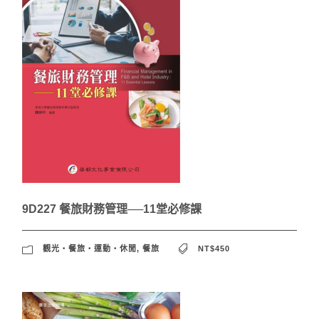
9D227 餐旅財務管理──11堂必修課
觀光‧餐旅‧運動‧休閒
,
餐旅
NT$450