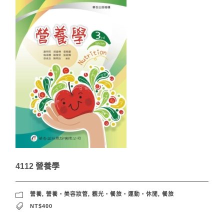
4112 營養學
營養
,
營養‧美容妝管
,
觀光‧餐旅‧運動‧休閒
,
餐旅
NT$400