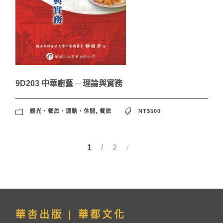
9D203 中華廚藝 ─ 理論與實務
觀光‧餐旅‧運動‧休閒
,
餐旅
NT$500
1
2
華杏出版 | 華都文化