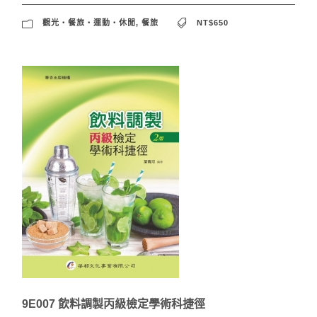
觀光‧餐旅‧運動‧休閒
,
餐旅
NT$650
9E007 飲料調製丙級檢定學術科捷徑