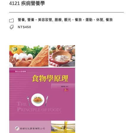
4121 疾病營養學
營養
,
營養‧美容妝管
,
膳療
,
觀光‧餐旅‧運動‧休閒
,
餐旅
NT$450