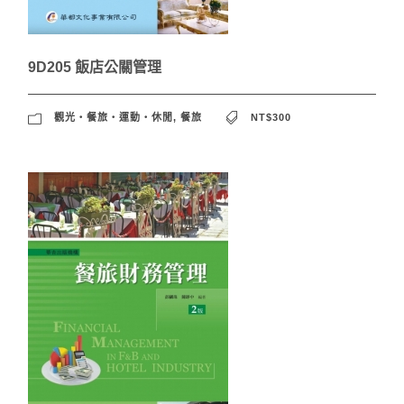
9D205 飯店公關管理
觀光‧餐旅‧運動‧休閒
,
餐旅
NT$300