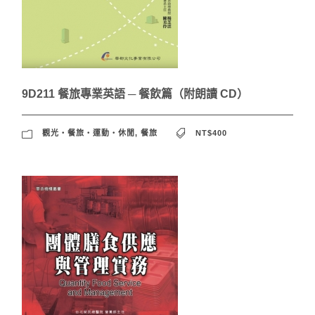
9D211 餐旅專業英語 ─ 餐飲篇（附朗讀 CD）
觀光‧餐旅‧運動‧休閒
,
餐旅
NT$400