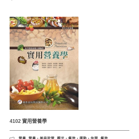
4102 實用營養學
營養
,
營養‧美容妝管
,
觀光‧餐旅‧運動‧休閒
,
餐旅