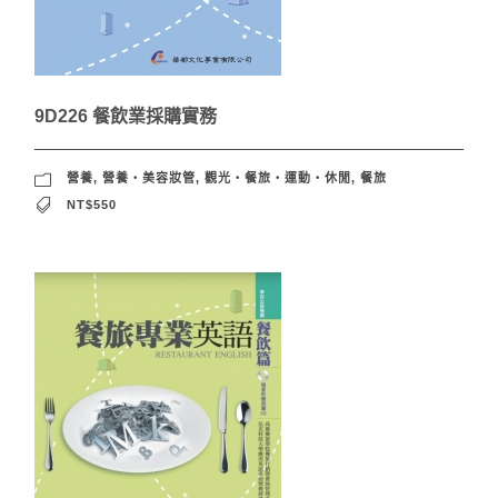
9D226 餐飲業採購實務
營養
,
營養‧美容妝管
,
觀光‧餐旅‧運動‧休閒
,
餐旅
NT$550