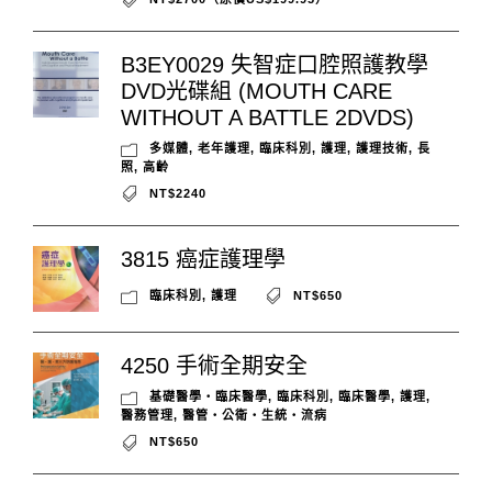
B3EY0029 失智症口腔照護教學
DVD光碟組 (MOUTH CARE
WITHOUT A BATTLE 2DVDS)
多媒體
,
老年護理
,
臨床科別
,
護理
,
護理技術
,
長
照
,
高齡
NT$2240
3815 癌症護理學
臨床科別
,
護理
NT$650
4250 手術全期安全
基礎醫學‧臨床醫學
,
臨床科別
,
臨床醫學
,
護理
,
醫務管理
,
醫管‧公衛‧生統‧流病
NT$650