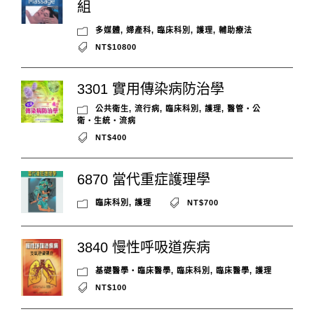
組
多媒體
,
婦產科
,
臨床科別
,
護理
,
輔助療法
NT$10800
3301 實用傳染病防治學
公共衛生
,
流行病
,
臨床科別
,
護理
,
醫管‧公
衛‧生統‧流病
NT$400
6870 當代重症護理學
臨床科別
,
護理
NT$700
3840 慢性呼吸道疾病
基礎醫學‧臨床醫學
,
臨床科別
,
臨床醫學
,
護理
NT$100