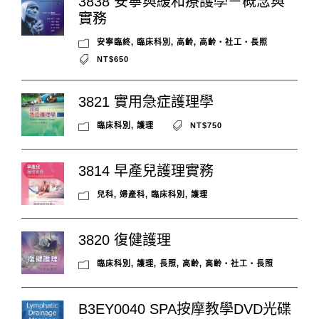
3838 安寧與緩和療護學－概念與
實務
安寧臨終
,
臨床科別
,
高齡
,
高齡‧社工‧長照
NT$650
3821 實用急症護理學
臨床科別
,
護理
NT$750
3814 早產兒護理實務
兒科
,
婦產科
,
臨床科別
,
護理
3820 復健護理
臨床科別
,
護理
,
長照
,
高齡
,
高齡‧社工‧長照
B3EY0040 SPA按摩教學DVD光碟