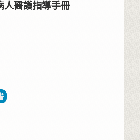
術病人醫護指導手冊
書