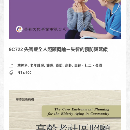
9C722 失智症全人照顧概論－失智的預防與延緩
精神科
,
老年護理
,
護理
,
長照
,
高齡
,
高齡‧社工‧長照
NT$400