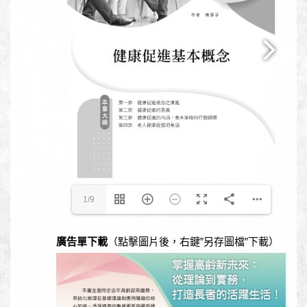
1/9
廣告單下載
（點擊圖片後，右鍵”另存圖檔”下載）