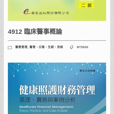
4912 臨床醫事概論
醫務管理
,
醫管‧公衛‧生統‧流病
NT$550