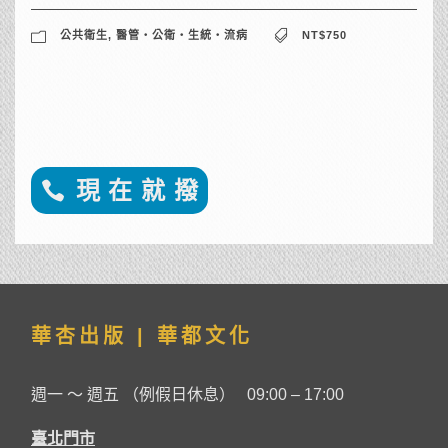
公共衛生
,
醫管‧公衛‧生統‧流病
NT$750
現 在 就 撥
華杏出版 | 華都文化
週一 ～ 週五 （例假日休息） 09:00 – 17:00
臺北門市