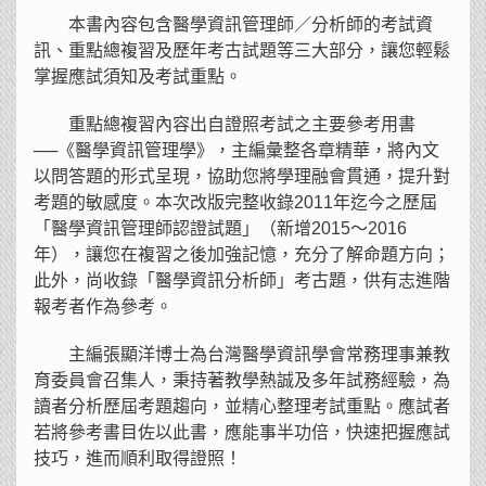
本書內容包含醫學資訊管理師／分析師的考試資
訊、重點總複習及歷年考古試題等三大部分，讓您輕鬆
掌握應試須知及考試重點。
重點總複習內容出自證照考試之主要參考用書
──《醫學資訊管理學》，主編彙整各章精華，將內文
以問答題的形式呈現，協助您將學理融會貫通，提升對
考題的敏感度。本次改版完整收錄2011年迄今之歷屆
「醫學資訊管理師認證試題」（新增2015～2016
年），讓您在複習之後加強記憶，充分了解命題方向；
此外，尚收錄「醫學資訊分析師」考古題，供有志進階
報考者作為參考。
主編張顯洋博士為台灣醫學資訊學會常務理事兼教
育委員會召集人，秉持著教學熱誠及多年試務經驗，為
讀者分析歷屆考題趨向，並精心整理考試重點。應試者
若將參考書目佐以此書，應能事半功倍，快速把握應試
技巧，進而順利取得證照！