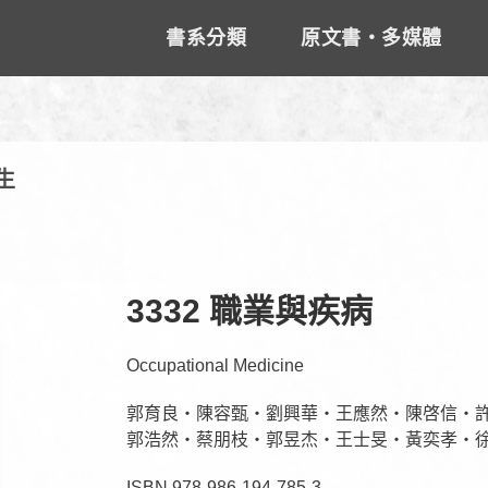
書系分類
原文書‧多媒體
生
3332 職業與疾病
Occupational Medicine
郭育良‧陳容甄‧劉興華‧王應然‧陳啓信‧
郭浩然‧蔡朋枝‧郭昱杰‧王士旻‧黃奕孝‧徐
ISBN 978-986-194-785-3