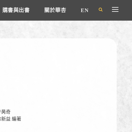
購書與出書
關於華杏
EN
許昺奇
新益 編著