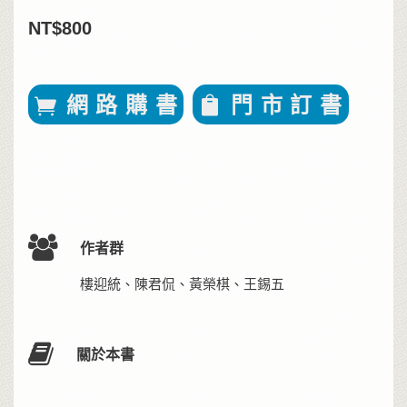
NT$800
網 路 購 書
門 市 訂 書
作者群
樓迎統、陳君侃、黃榮棋、王錫五
關於本書