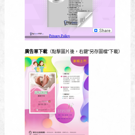
廣告單下載
（點擊圖片後，右鍵”另存圖檔”下載）