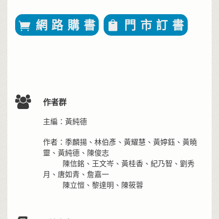
網 路 購 書
門 市 訂 書
作者群
主編：黃純德
作者：季麟揚、林伯彥、黃耀慧、黃婷鈺、黃曉
靈、黃純德、陳俊志
陳信銘、王文岑、黃桂香、紀乃智、劉秀
月、唐如青、詹嘉一
陳立愷、黎達明、陳筱蓉