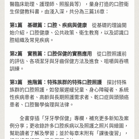
醫臨床助理、護理師、照服員等），量身打造的口腔衛
生保健教科書，由淺入深，共分為三篇16章：
第1篇 基礎篇：口腔、疾病與健康
從基礎的理論開
始介紹，口腔健康、公共政策、衛生教育，以及認識口
腔組織及常見疾病。
第2篇 實務篇：口腔保健的實務應用
從口腔照護前
的評估、各項潔牙與牙齒保健方法及進食、咀嚼與吞嚥
訓練。
第3篇 進階篇：特殊族群的特殊口腔照護
探討特殊
族群的口腔照護，如發展遲緩兒童、身心障礙者、系統
性疾病患者、高齡與長期照護需求者、乾口症與頭頸癌
患者、口腔醫學倫理與法律。
全書穿插「牙牙學保健」專欄，補充更多新知及案
例分享；更收錄許多口腔疾病以及照護之照片與繪圖，
幫助讀者了解及學習；並於每章末附有「課後復習」，