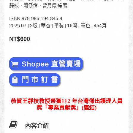
靜枝、蕭伃伶、曾月霞 編著
ISBN 978-986-194-845-4
2025.07 | 2版 | 華杏 | 平裝 | 16開 | 單色 | 454頁
NT$600
Shopee 直營賣場
門 市 訂 書
恭賀王靜枝教授榮獲112 年台灣傑出護理人員
獎「專業貢獻獎」(連結)
內容介紹