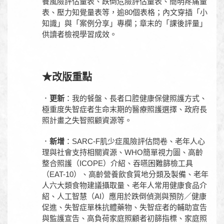
養風險評估量表、跌倒危險評估量表、簡明疼痛量
表、壓力知覺量表等，逾80個表格；內文穿插「小
知識」與「案例分享」專欄；章末的「課後評量」
供讀者檢視學習成效。
★改版重點
．
更新
：我的餐盤、長者口腔健康保健照護方式、
極重度失智症者生命末期的醫療照護選擇、政府長
照計畫之失智照顧資源等。
．
新增
：SARC-F肌少症風險評估問卷、老年人心
理與社會支持相關資源、WHO簡單視力圖、高齡
整合照護（ICOPE）介紹、吞嚥困難篩檢工具
（EAT-10）、高齡營養飲食質地分類及製備、老年
人六大類食物建議攝取量、老年人常用健康食品介
紹、人工智慧（AI）應用於跌倒偵測與預防／健康
促進、失智症單株抗體藥物、失智症者的輔助宣告
與監護宣告、高負荷家庭照顧者初篩指標、家庭照