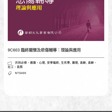
9C603 臨終關懷及悲傷輔導：理論與應用
共同必修‧通識‧心理
,
安寧臨終
,
生死學
,
護理
,
高齡
,
高齡‧
社工‧長照
NT$400