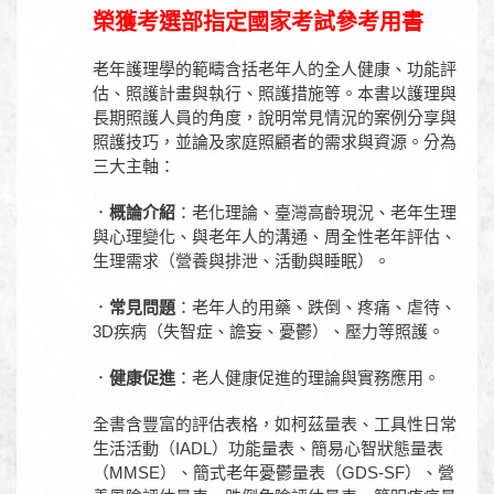
榮獲考選部指定國家考試參考用書
老年護理學的範疇含括老年人的全人健康、功能評
估、照護計畫與執行、照護措施等。本書以護理與
長期照護人員的角度，說明常見情況的案例分享與
照護技巧，並論及家庭照顧者的需求與資源。分為
三大主軸：
．
概論介紹
：老化理論、臺灣高齡現況、老年生理
與心理變化、與老年人的溝通、周全性老年評估、
生理需求（營養與排泄、活動與睡眠）。
．
常見問題
：老年人的用藥、跌倒、疼痛、虐待、
3D疾病（失智症、譫妄、憂鬱）、壓力等照護。
．
健康促進
：老人健康促進的理論與實務應用。
全書含豐富的評估表格，如柯茲量表、工具性日常
生活活動（IADL）功能量表、簡易心智狀態量表
（MMSE）、簡式老年憂鬱量表（GDS-SF）、營