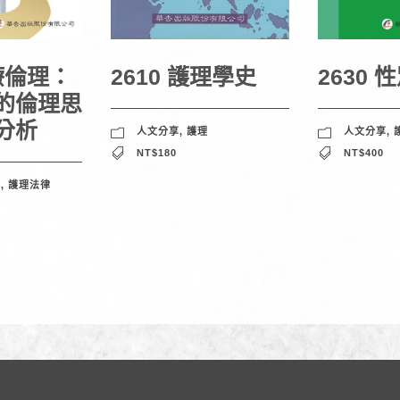
醫療倫理：
2610 護理學史
2630
的倫理思
分析
人文分享
,
護理
人文分享
,
NT$180
NT$400
理
,
護理法律