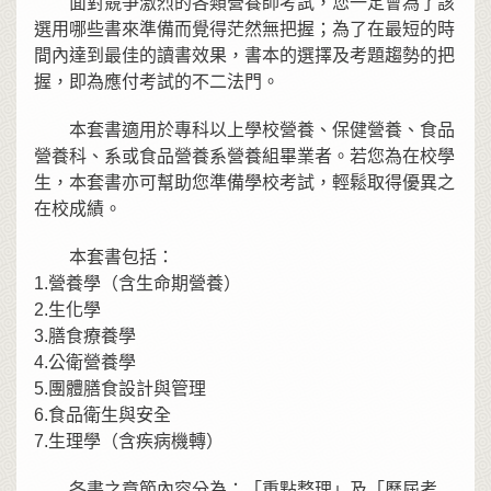
面對競爭激烈的各類營養師考試，您一定會為了該
選用哪些書來準備而覺得茫然無把握；為了在最短的時
間內達到最佳的讀書效果，書本的選擇及考題趨勢的把
握，即為應付考試的不二法門。
本套書適用於專科以上學校營養、保健營養、食品
營養科、系或食品營養系營養組畢業者。若您為在校學
生，本套書亦可幫助您準備學校考試，輕鬆取得優異之
在校成績。
本套書包括：
1.營養學（含生命期營養）
2.生化學
3.膳食療養學
4.公衛營養學
5.團體膳食設計與管理
6.食品衛生與安全
7.生理學（含疾病機轉）
各書之章節內容分為：「重點整理」及「歷屆考