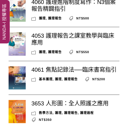
4060 護理進階制度寫作：N3個案
NANDA-I 授權專區
報告精闢指引
護理
,
護理報告
NT$500
4053 護理報告之課室教學與臨床
應用
護理
,
護理報告
NT$550
4061 焦點記錄法──臨床書寫指引
基本護理
,
護理
,
護理報告
NT$200
3653 人形圖：全人照護之應用
教學方法
,
護理
,
護理報告
,
護理過程
NT$350