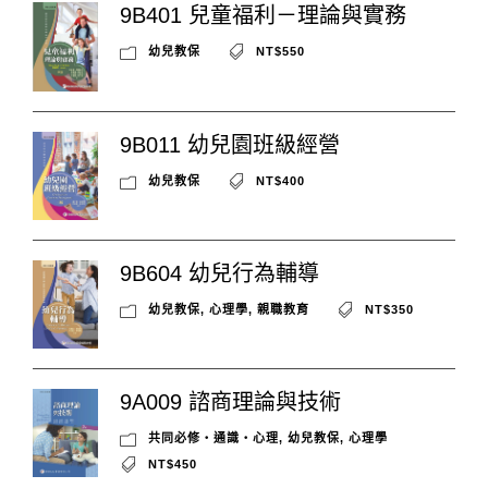
9B401 兒童福利－理論與實務
幼兒教保
NT$550
9B011 幼兒園班級經營
幼兒教保
NT$400
9B604 幼兒行為輔導
幼兒教保
,
心理學
,
親職教育
NT$350
9A009 諮商理論與技術
共同必修‧通識‧心理
,
幼兒教保
,
心理學
NT$450